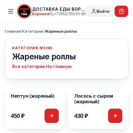
ДОСТАВКА ЕДЫ ВОРОНЕЖ
Войти
Воронеж
+7 (952) 955-61-95
Главная
/
Категории
/
Жареные роллы
КАТЕГОРИЯ МЕНЮ
Жареные роллы
Все категории
·
На главную
Блюда в категории
Нептун (жареный)
Лосось с сыром
(жареный)
450 ₽
430 ₽