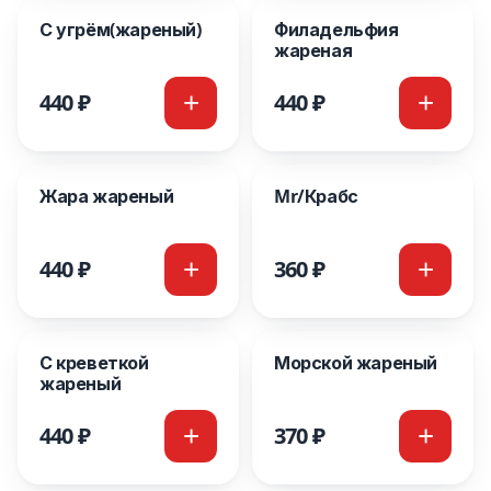
С угрём(жареный)
Филадельфия
жареная
440 ₽
440 ₽
Жара жареный
Mr/Крабс
440 ₽
360 ₽
С креветкой
Морской жареный
жареный
440 ₽
370 ₽