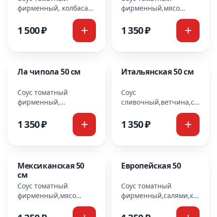
фирменный, колбаса
фирменный,мясо
пипперони, охотничьи
куриное,ананасы,сыр
колбаски, салями,
моцарелла Cooking
1 500 ₽
1 350 ₽
бекон, болгарский
перец,сыр моцарелла
Cooking
Ла чипола 50 см
Итальянская 50 см
Соус томатный
Соус
фирменный,
сливочный,ветчина,салями,
охотничьи колбаски,
шампиньоны,
ветчина, красный лук,
болгарский перец,сыр
1 350 ₽
1 350 ₽
шампиньоны,
моцарелла
болгарский перец,
Cooking,укроп
маслины
Мексиканская 50
Европейская 50
см
Соус томатный
Соус томатный
фирменный,мясо
фирменный,салями,курица,
куриное,
помидоры,перец
маслины,перец
болгарский,сыр