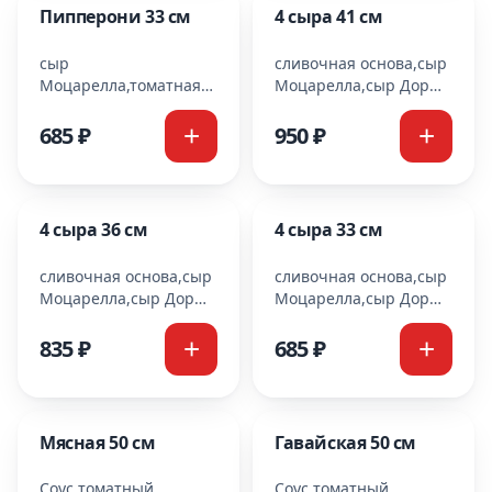
Пипперони 33 см
4 сыра 41 см
сыр
сливочная основа,сыр
Моцарелла,томатная
Моцарелла,сыр Дор
основа,колбаски
Блю,сыр
пипперони
Пармезан,сыр Чеддер
685 ₽
950 ₽
4 сыра 36 см
4 сыра 33 см
сливочная основа,сыр
сливочная основа,сыр
Моцарелла,сыр Дор
Моцарелла,сыр Дор
Блю,сыр
Блю,сыр
Пармезан,сыр Чеддер
Пармезан,сыр Чеддер
835 ₽
685 ₽
Мясная 50 см
Гавайская 50 см
Соус томатный
Соус томатный