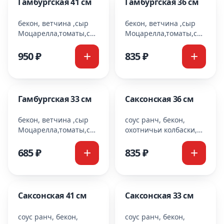
Гамбургская 41 см
Гамбургская 36 см
бекон, ветчина ,сыр
бекон, ветчина ,сыр
Моцарелла,томаты,соленые
Моцарелла,томаты,соленые
огурчики,
огурчики,
маслины,соус
маслины,соус
950 ₽
835 ₽
ранч,соус
ранч,соус
барбекю,соус
барбекю,соус
горчичный
горчичный
Гамбургская 33 см
Саксонская 36 см
бекон, ветчина ,сыр
соус ранч, бекон,
Моцарелла,томаты,соленые
охотничьи колбаски,
огурчики,
маринованные
маслины,соус
огурцы,красный
685 ₽
835 ₽
ранч,соус
лук,сыр
барбекю,соус
Моцарелла,салями,горчич
горчичный
соус
Саксонская 41 см
Саксонская 33 см
соус ранч, бекон,
соус ранч, бекон,