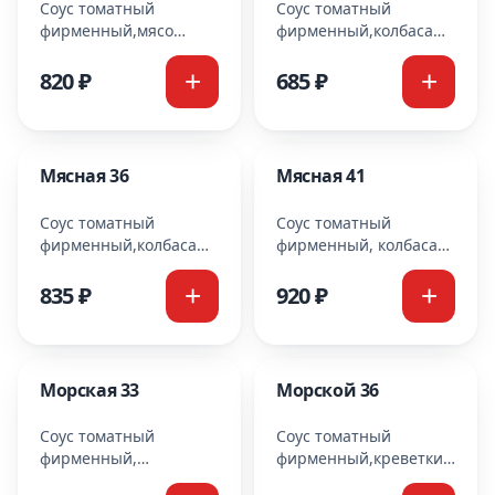
Соус томатный
Соус томатный
фирменный,мясо
фирменный,колбаса
куриное,ананасы,сыр
пипперони, охотничьи
моцарелла Cooking
колбаски,салями,
820 ₽
685 ₽
бекон,перец
болгарский,сыр
моцарелла Cooking
Мясная 36
Мясная 41
Соус томатный
Соус томатный
фирменный,колбаса
фирменный, колбаса
пипперони, охотничьи
пипперони, охотничьи
колбаски,салями,бекон,
колбаски, салями,
835 ₽
920 ₽
болгарский перец,сыр
бекон, болгарский
моцарелла Cooking
перец,сыр моцарелла
Cooking
Морская 33
Морской 36
Соус томатный
Соус томатный
фирменный,
фирменный,креветки,мидии
креветки,мидии,лосось,помидоры,
лосось,помидоры,маслины,