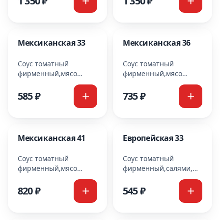
1 350 ₽
1 350 ₽
халапенью,сыр
моцарелла Cooking
мацарелла Cooking
Мексиканская 33
Мексиканская 36
Соус томатный
Соус томатный
фирменный,мясо
фирменный,мясо
куриное,маслины,перец,
куриное,
халапенью,сыр
маслины,перец
585 ₽
735 ₽
мацарелла Cooking
халапенью,сыр
мацарелла Cooking
Мексиканская 41
Европейская 33
Соус томатный
Соус томатный
фирменный,мясо
фирменный,салями,
куриное,
курица,
маслины,перец
помидоры,перец
820 ₽
545 ₽
халапенью,сыр
болгарский,сыр
моцарелла Cooking
мацарелла Cooking