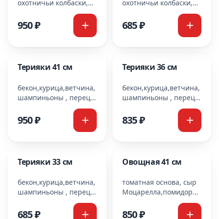
охотничьи колбаски,
охотничьи колбаски,
маринованные
маринованные
огурцы,красный
огурцы,красный
950 ₽
685 ₽
лук,сыр
лук,сыр
Моцарелла,салями,горчичный
Моцарелла,салями,горчич
соус
соус
Терияки 41 см
Терияки 36 см
бекон,курица,ветчина,
бекон,курица,ветчина,
шампиньоны , перец
шампиньоны , перец
болгарский,кунжут,соус
болгарский,кунжут,соус
ранч,соус терияки,сыр
ранч,соус терияки,сыр
950 ₽
835 ₽
Моцарелла
Моцарелла
Терияки 33 см
Овощная 41 см
бекон,курица,ветчина,
томатная основа, сыр
шампиньоны , перец
Моцарелла,помидоры,масл
болгарский,кунжут,соус
болгарский перец,
ранч,соус терияки,сыр
шампиньоны, красный
685 ₽
850 ₽