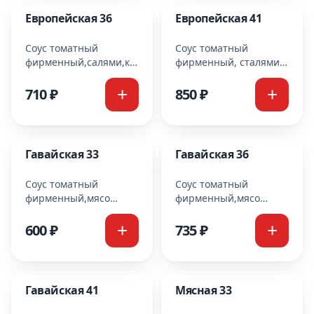
Европейская 36
Европейская 41
Соус томатный
Соус томатный
фирменный,салями,курица,
фирменный, сталями,
помидоры,перец
курица, помидоры,
болгарский,сыр
перец болгарский, сыр
710 ₽
850 ₽
моцарелла Cooking
моцарелла Cooking
Гавайская 33
Гавайская 36
Соус томатный
Соус томатный
фирменный,мясо
фирменный,мясо
куриное,ананасы,сыр
куриное,ананасы,сыр
моцарелла Cooking
моцарелла Cooking
600 ₽
735 ₽
Гавайская 41
Мясная 33