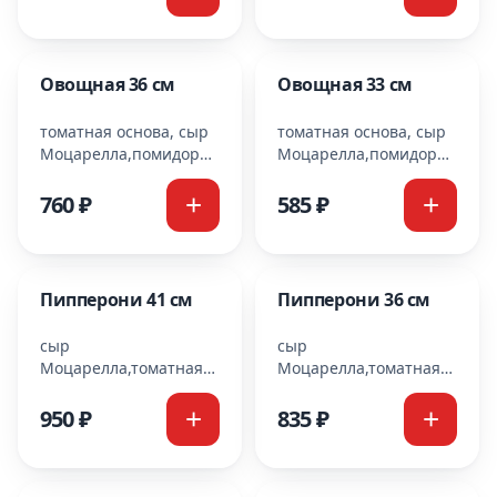
Моцарелла
лук
Овощная 36 см
Овощная 33 см
томатная основа, сыр
томатная основа, сыр
Моцарелла,помидоры,маслины,
Моцарелла,помидоры,масл
болгарский перец,
болгарский перец,
шампиньоны, красный
шампиньоны, красный
760 ₽
585 ₽
лук
лук
Пипперони 41 см
Пипперони 36 см
сыр
сыр
Моцарелла,томатная
Моцарелла,томатная
основа,колбаски
основа,колбаски
пипперони
пипперони
950 ₽
835 ₽