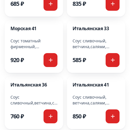
маслины,сыр
моцарелла Cooking
685 ₽
835 ₽
моцарелла Cooking
Морская 41
Итальянская 33
Соус томатный
Соус сливочный,
фирменный,
ветчина,салями,
креветки,мидии,лосось,
шампиньоны,
помидоры,маслины,сыр
болгарский перец,сыр
920 ₽
585 ₽
моцарелла
моцарелла
Cooking,укроп
Итальянская 36
Итальянская 41
Соус
Соус сливочный,
сливочный,ветчина,салями,
ветчина,салями,
шампиньоны,
шампиньоны,
болгарский перец,сыр
болгарский перец,сыр
760 ₽
850 ₽
моцарелла
моцарелла
Cooking,укроп
Cooking,укроп