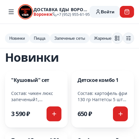
ДОСТАВКА ЕДЫ ВОРОНЕЖ
Войти
Воронеж
+7 (952) 955-61-95
Доставка еды Воронеж — 
Новинки
Пицца
Запеченые сеты
Жареные роллы
Се
Новинки
Новинка
Новинка
"Кушовый" сет
Детское комбо 1
Состав: чикен люкс
Состав: картофель фри
запеченый1,
130 гр Наггетсы 5 шт
Филадельфия спешл
Крылья 5 шт
запеченая1
3 590 ₽
650 ₽
Калифорния в кунжуте
запеченая1, Нежность
холодный 1 Дракон
холодный 1
Новинка
Новинка