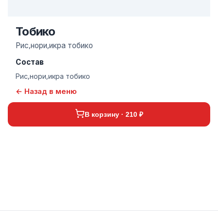
Тобико
Рис,нори,икра тобико
Состав
Рис,нори,икра тобико
← Назад в меню
В корзину · 210 ₽