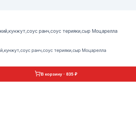
ский,кунжут,соус ранч,соус терияки,сыр Моцарелла
ий,кунжут,соус ранч,соус терияки,сыр Моцарелла
В корзину · 835 ₽