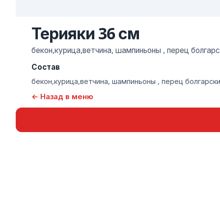
Терияки 36 см
бекон,курица,ветчина, шампиньоны , перец болгар
Состав
бекон,курица,ветчина, шампиньоны , перец болгарск
← Назад в меню