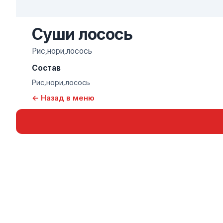
Суши лосось
Рис,нори,лосось
Состав
Рис,нори,лосось
← Назад в меню