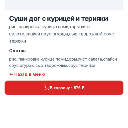
Суши дог с курицей и терияки
рис, панировка,курица помидоры,лист
салата,спайси соус,огурцы,сыр творожный,соус
терияки
Состав
рис, панировка,курица помидоры,лист салата,спайси
соус,огурцы,сыр творожный,соус терияки
← Назад в меню
В корзину · 576 ₽