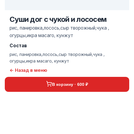
Суши дог с чукой и лососем
рис, панировка,лосось,сыр творожный,чука ,
огурцы,икра масаго, кунжут
Состав
рис, панировка,лосось,сыр творожный,чука ,
огурцы,икра масаго, кунжут
← Назад в меню
В корзину · 600 ₽