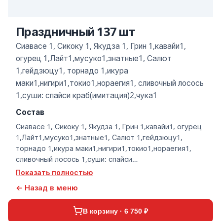
Праздничный 137 шт
Сиавасе 1, Сикоку 1, Якудза 1, Грин 1,кавайи1,
огурец 1,Лайт1,мусуко1,знатные1, Салют
1,гейдзюцу1, торнадо 1,икура
маки1,нигири1,токио1,нораегия1, сливочный лосось
1,суши: спайси краб(имитация)2,чука1
Состав
Сиавасе 1, Сикоку 1, Якудза 1, Грин 1,кавайи1, огурец
1,Лайт1,мусуко1,знатные1, Салют 1,гейдзюцу1,
торнадо 1,икура маки1,нигири1,токио1,нораегия1,
сливочный лосось 1,суши: спайси
краб(имитация)2,чука1
Показать полностью
← Назад в меню
В корзину · 6 750 ₽