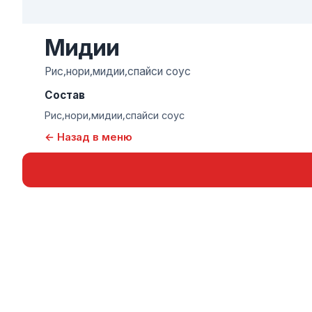
Мидии
Рис,нори,мидии,спайси соус
Состав
Рис,нори,мидии,спайси соус
← Назад в меню