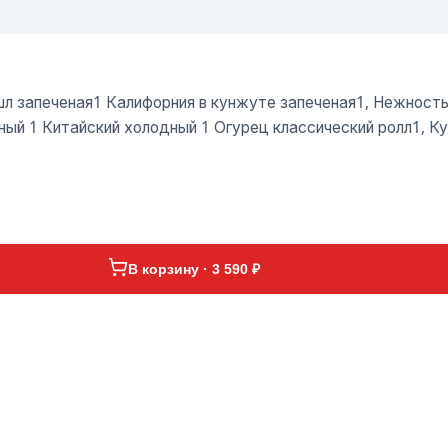
шл запеченая1 Калифорния в кунжуте запеченая1, Нежност
й 1 Китайский холодный 1 Огурец классический ролл1, Ку
В корзину · 3 590 ₽