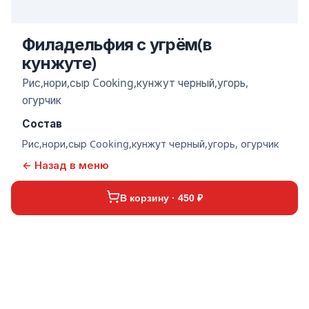
Филадельфия с угрём(в
кунжуте)
Рис,нори,сыр Cooking,кунжут черный,угорь,
огурчик
Состав
Рис,нори,сыр Cooking,кунжут черный,угорь, огурчик
← Назад в меню
В корзину · 450 ₽