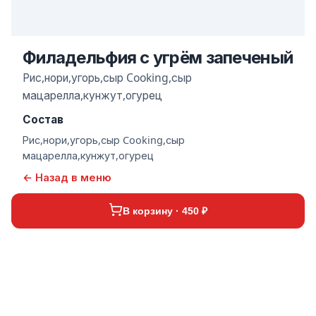
Филадельфия с угрём запеченый
Рис,нори,угорь,сыр Cooking,сыр
мацарелла,кунжут,огурец
Состав
Рис,нори,угорь,сыр Cooking,сыр
мацарелла,кунжут,огурец
← Назад в меню
В корзину · 450 ₽