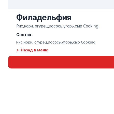
Филадельфия
Рис,нори, огурец,лосось,угорь,сыр Cooking
Состав
Рис,нори, огурец,лосось,угорь,сыр Cooking
← Назад в меню