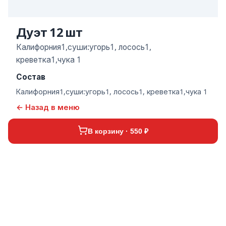
Дуэт 12 шт
Калифорния1,суши:угорь1, лосось1,
креветка1,чука 1
Состав
Калифорния1,суши:угорь1, лосось1, креветка1,чука 1
← Назад в меню
В корзину · 550 ₽