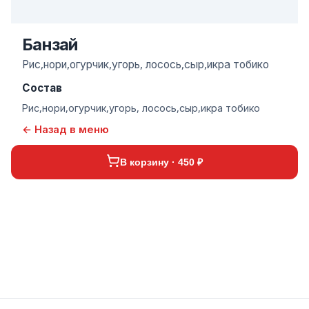
Банзай
Рис,нори,огурчик,угорь, лосось,сыр,икра тобико
Состав
Рис,нори,огурчик,угорь, лосось,сыр,икра тобико
← Назад в меню
В корзину · 450 ₽