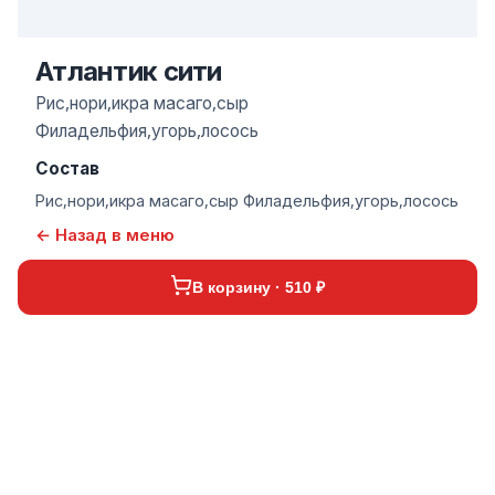
Атлантик сити
Рис,нори,икра масаго,сыр
Филадельфия,угорь,лосось
Состав
Рис,нори,икра масаго,сыр Филадельфия,угорь,лосось
← Назад в меню
В корзину · 510 ₽